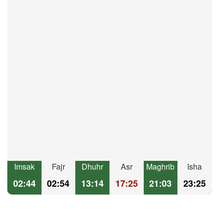
Imsak
Fajr
Dhuhr
Asr
Maghrib
Isha
02:44
02:54
13:14
17:25
21:03
23:25