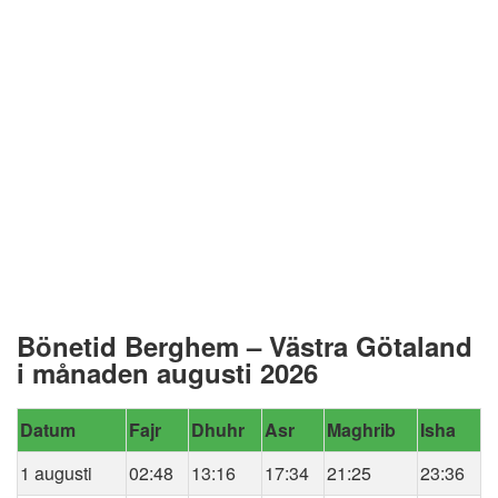
Bönetid Berghem – Västra Götaland
i månaden augusti 2026
Datum
Fajr
Dhuhr
Asr
Maghrib
Isha
1 augusti
02:48
13:16
17:34
21:25
23:36