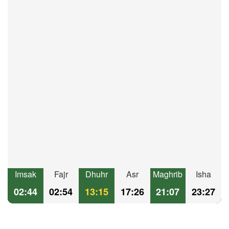
Imsak
Fajr
Dhuhr
Asr
Maghrib
Isha
02:44
02:54
13:15
17:26
21:07
23:27