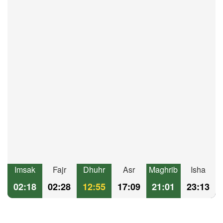
Imsak
Fajr
Dhuhr
Asr
Maghrib
Isha
02:18
02:28
12:55
17:09
21:01
23:13