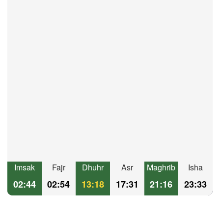
Imsak
Fajr
Dhuhr
Asr
Maghrib
Isha
02:44
02:54
13:18
17:31
21:16
23:33