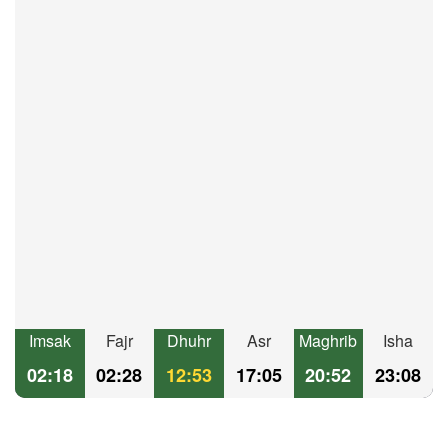
Imsak
Fajr
Dhuhr
Asr
Maghrib
Isha
02:18
02:28
12:53
17:05
20:52
23:08