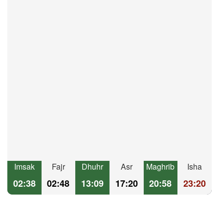
Imsak
Fajr
Dhuhr
Asr
Maghrib
Isha
02:38
02:48
13:09
17:20
20:58
23:20