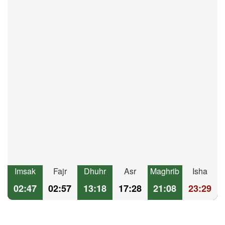
Imsak
Fajr
Dhuhr
Asr
Maghrib
Isha
02:47
02:57
13:18
17:28
21:08
23:29