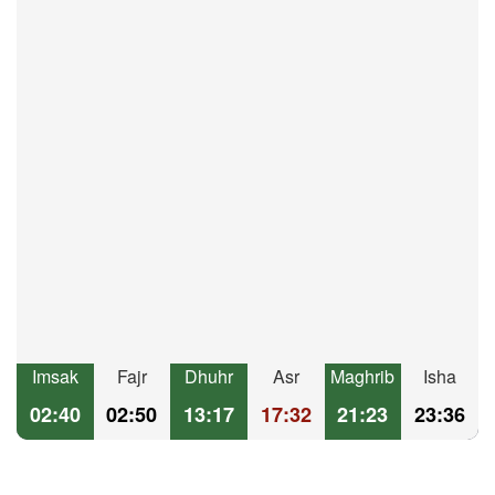
Imsak
Fajr
Dhuhr
Asr
Maghrib
Isha
02:40
02:50
13:17
17:32
21:23
23:36