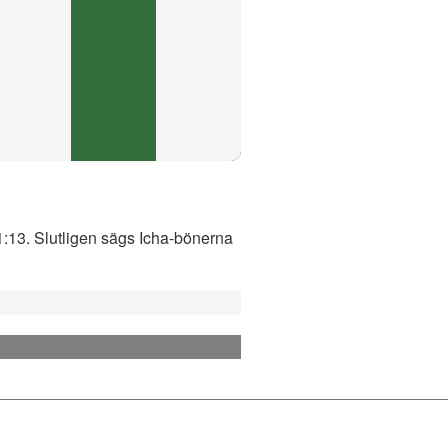
21:13. Slutligen sägs Icha-bönerna