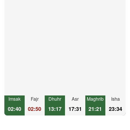
Imsak
Fajr
Dhuhr
Asr
Maghrib
Isha
02:40
02:50
13:17
17:31
21:21
23:34