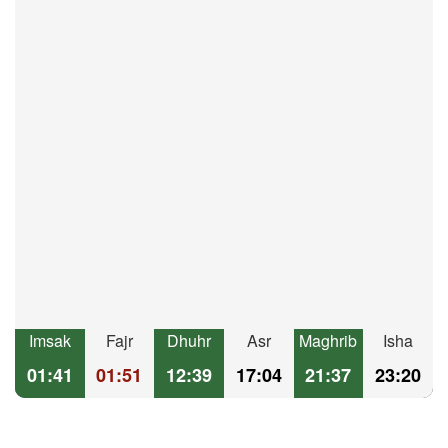
Imsak
Fajr
Dhuhr
Asr
Maghrib
Isha
01:41
01:51
12:39
17:04
21:37
23:20