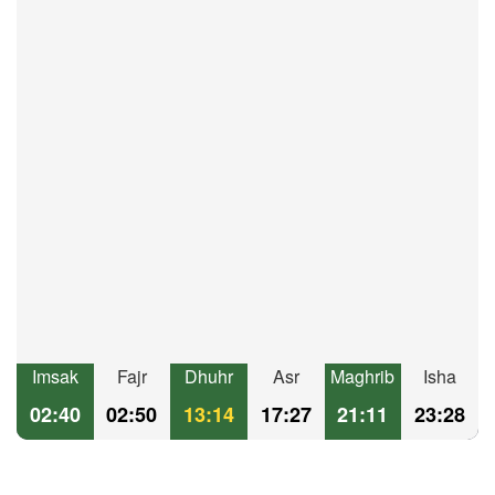
Imsak
Fajr
Dhuhr
Asr
Maghrib
Isha
02:40
02:50
13:14
17:27
21:11
23:28