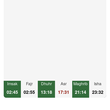
Imsak
Fajr
Dhuhr
Asr
Maghrib
Isha
02:45
02:55
13:18
17:31
21:14
23:32