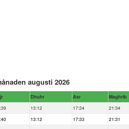
månaden augusti 2026
jr
Dhuhr
Asr
Maghrib
:39
13:12
17:34
21:34
:40
13:12
17:33
21:31