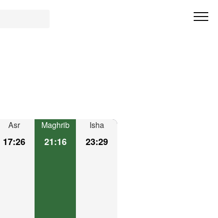
Asr
Maghrib
Isha
17:26
21:16
23:29