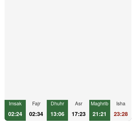
Imsak
Fajr
Dhuhr
Asr
Maghrib
Isha
02:24
02:34
13:06
17:23
21:21
23:28