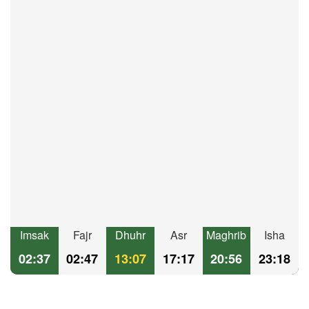
Imsak
Fajr
Dhuhr
Asr
Maghrib
Isha
02:37
02:47
13:07
17:17
20:56
23:18