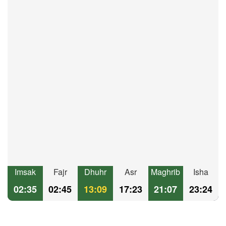
Imsak
Fajr
Dhuhr
Asr
Maghrib
Isha
02:35
02:45
13:09
17:23
21:07
23:24