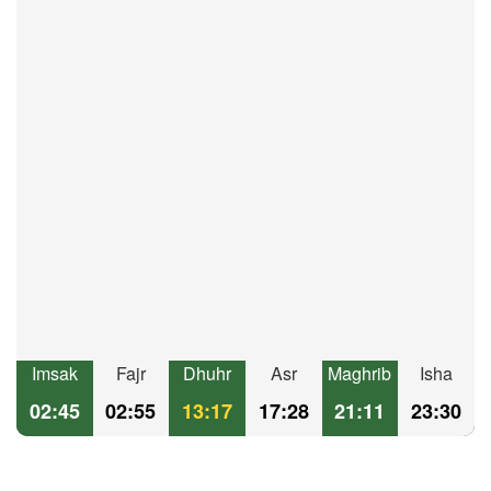
Imsak
Fajr
Dhuhr
Asr
Maghrib
Isha
02:45
02:55
13:17
17:28
21:11
23:30