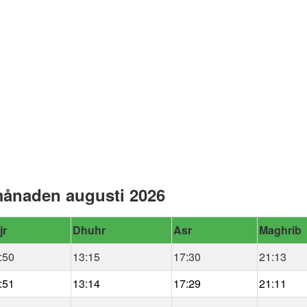
månaden augusti 2026
jr
Dhuhr
Asr
Maghrib
:50
13:15
17:30
21:13
:51
13:14
17:29
21:11