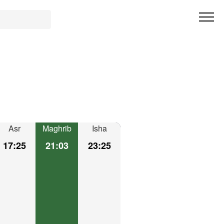
Asr
Maghrib
Isha
17:25
21:03
23:25