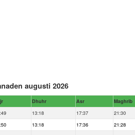
ånaden augusti 2026
jr
Dhuhr
Asr
Maghrib
:49
13:18
17:37
21:30
:50
13:18
17:36
21:28