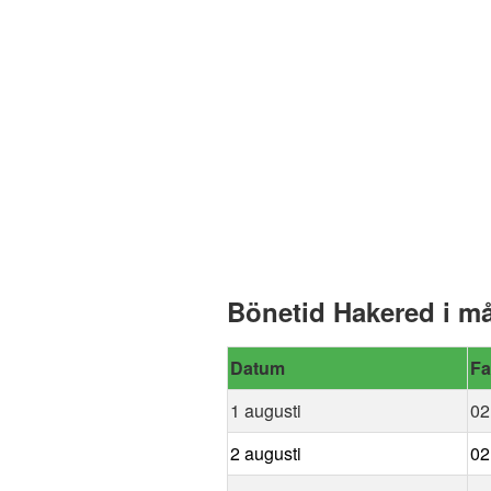
Bönetid Hakered i m
Datum
Fa
1 augusti
02
2 augusti
02