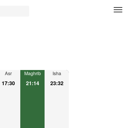
Asr
Maghrib
Isha
17:30
21:14
23:32