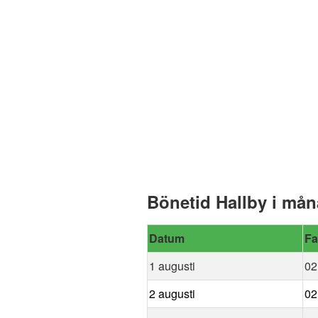
Bönetid Hallby i må
Datum
Fa
1 augusti
02
2 augusti
02