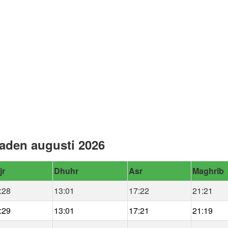
naden augusti 2026
jr
Dhuhr
Asr
Maghrib
:28
13:01
17:22
21:21
:29
13:01
17:21
21:19