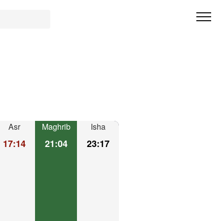
Asr
Maghrib
Isha
17:14
21:04
23:17