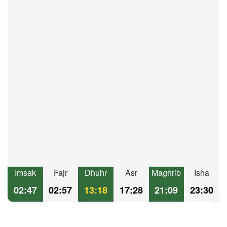
Imsak
Fajr
Dhuhr
Asr
Maghrib
Isha
02:47
02:57
13:18
17:28
21:09
23:30