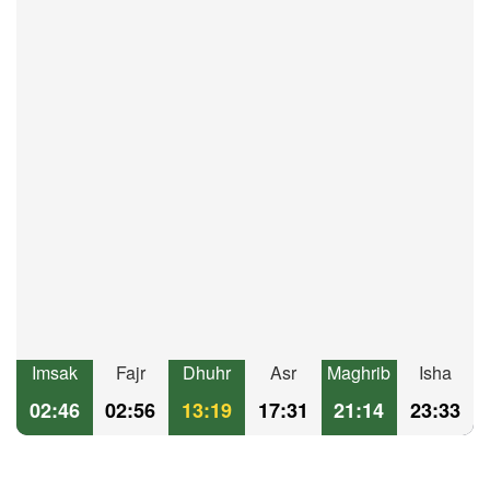
Imsak
Fajr
Dhuhr
Asr
Maghrib
Isha
02:46
02:56
13:19
17:31
21:14
23:33