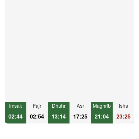
Imsak
Fajr
Dhuhr
Asr
Maghrib
Isha
02:44
02:54
13:14
17:25
21:04
23:25