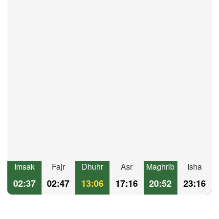
Imsak
Fajr
Dhuhr
Asr
Maghrib
Isha
02:37
02:47
13:06
17:16
20:52
23:16