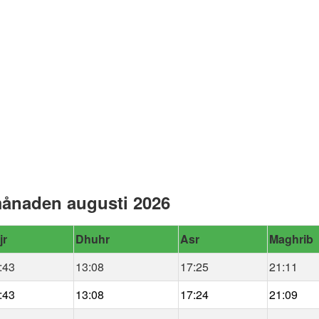
ånaden augusti 2026
jr
Dhuhr
Asr
Maghrib
:43
13:08
17:25
21:11
:43
13:08
17:24
21:09