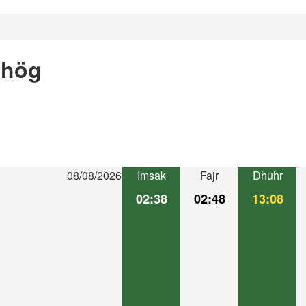
shög
08/08/2026
Imsak
Fajr
Dhuhr
02:38
02:48
13:08