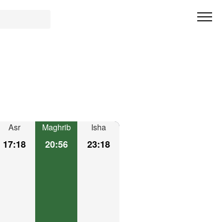
Asr
Maghrib
Isha
17:18
20:56
23:18