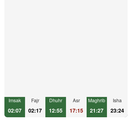
Imsak
Fajr
Dhuhr
Asr
Maghrib
Isha
02:07
02:17
12:55
17:15
21:27
23:24