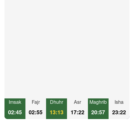
Imsak
Fajr
Dhuhr
Asr
Maghrib
Isha
02:45
02:55
13:13
17:22
20:57
23:22