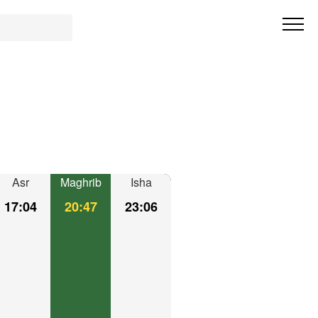
Asr
Maghrib
Isha
17:04
20:47
23:06