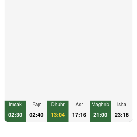
Imsak
Fajr
Dhuhr
Asr
Maghrib
Isha
02:30
02:40
13:04
17:16
21:00
23:18