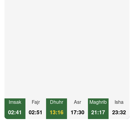
Imsak
Fajr
Dhuhr
Asr
Maghrib
Isha
02:41
02:51
13:16
17:30
21:17
23:32