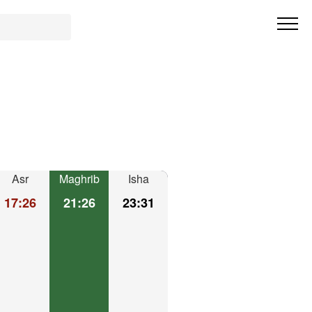
Asr
Maghrib
Isha
17:26
21:26
23:31