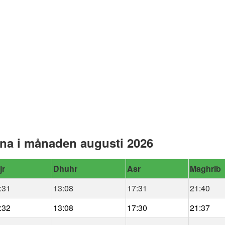
rna i månaden augusti 2026
jr
Dhuhr
Asr
Maghrib
:31
13:08
17:31
21:40
:32
13:08
17:30
21:37