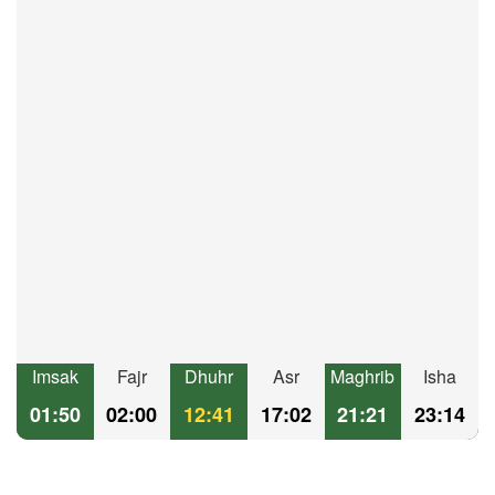
Imsak
Fajr
Dhuhr
Asr
Maghrib
Isha
01:50
02:00
12:41
17:02
21:21
23:14