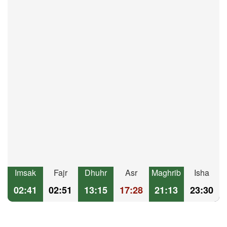
Imsak
Fajr
Dhuhr
Asr
Maghrib
Isha
02:41
02:51
13:15
17:28
21:13
23:30