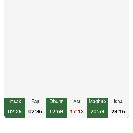
Imsak
Fajr
Dhuhr
Asr
Maghrib
Isha
02:25
02:35
12:59
17:13
20:59
23:15