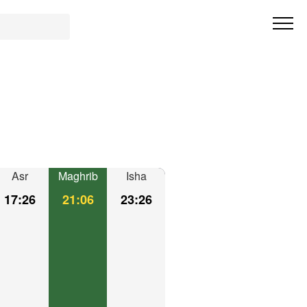
Asr
Maghrib
Isha
17:26
21:06
23:26