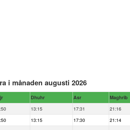
ra i månaden augusti 2026
jr
Dhuhr
Asr
Maghrib
:50
13:15
17:31
21:16
:50
13:15
17:30
21:14