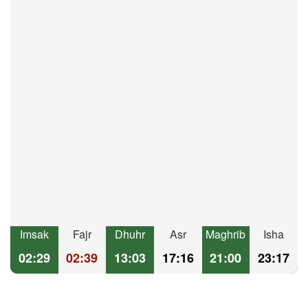
Imsak
Fajr
Dhuhr
Asr
Maghrib
Isha
02:29
02:39
13:03
17:16
21:00
23:17