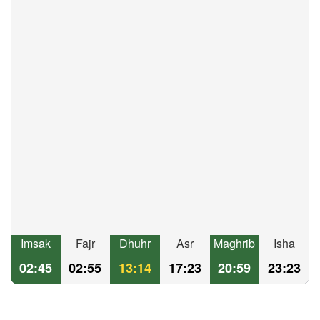
Imsak
Fajr
Dhuhr
Asr
Maghrib
Isha
02:45
02:55
13:14
17:23
20:59
23:23