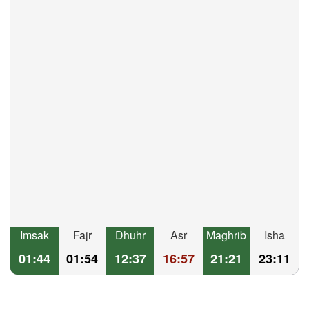
Imsak
Fajr
Dhuhr
Asr
Maghrib
Isha
01:44
01:54
12:37
16:57
21:21
23:11