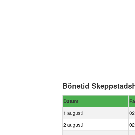
Bönetid Skeppstadsh
Datum
Fa
1 augusti
02
2 augusti
02