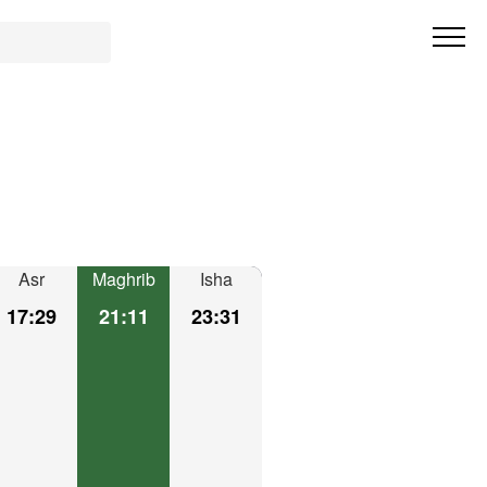
Asr
Maghrib
Isha
17:29
21:11
23:31