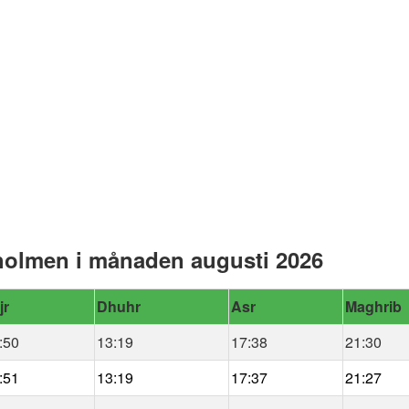
olmen i månaden augusti 2026
jr
Dhuhr
Asr
Maghrib
:50
13:19
17:38
21:30
:51
13:19
17:37
21:27