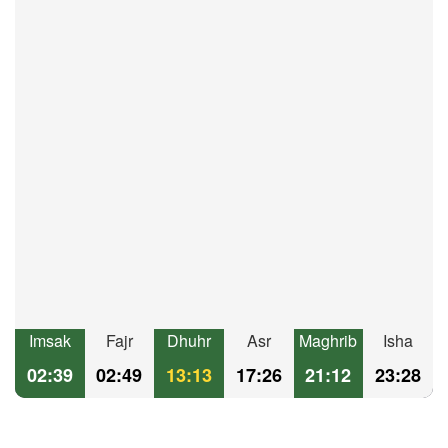
Imsak
Fajr
Dhuhr
Asr
Maghrib
Isha
02:39
02:49
13:13
17:26
21:12
23:28