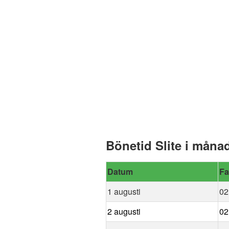
Bönetid Slite i måna
Datum
Fa
1 augusti
02
2 augusti
02