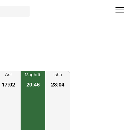
Asr
Maghrib
Isha
17:02
20:46
23:04