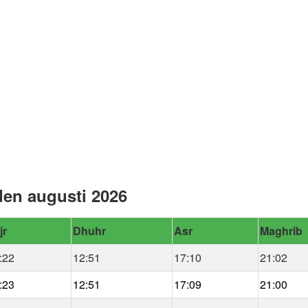
den augusti 2026
jr
Dhuhr
Asr
Maghrib
:22
12:51
17:10
21:02
:23
12:51
17:09
21:00