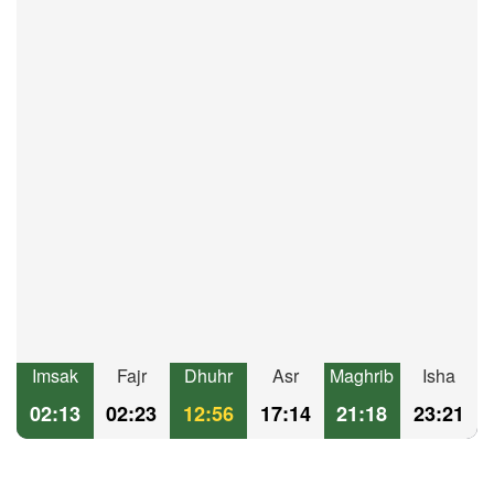
Imsak
Fajr
Dhuhr
Asr
Maghrib
Isha
02:13
02:23
12:56
17:14
21:18
23:21