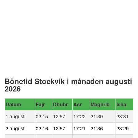
Bönetid Stockvik i månaden augusti
2026
Datum
Fajr
Dhuhr
Asr
Maghrib
Isha
1 augusti
02:15
12:57
17:22
21:39
23:31
2 augusti
02:16
12:57
17:21
21:36
23:29