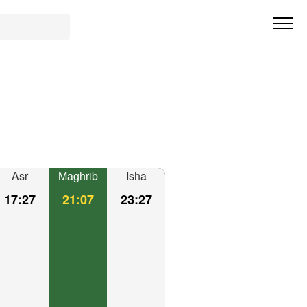
Asr
Maghrib
Isha
17:27
21:07
23:27