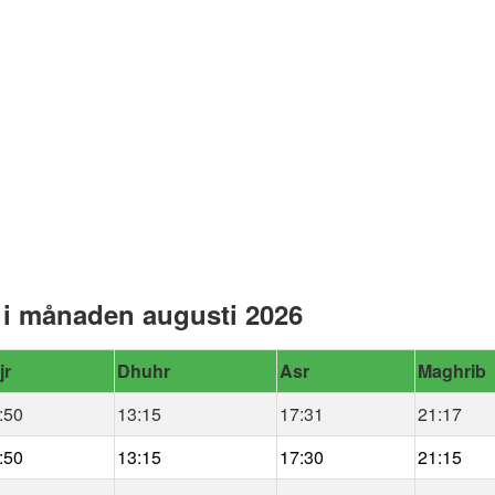
 i månaden augusti 2026
jr
Dhuhr
Asr
Maghrib
:50
13:15
17:31
21:17
:50
13:15
17:30
21:15