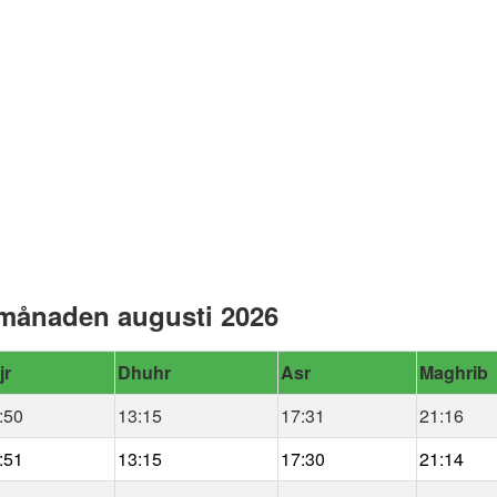
 månaden augusti 2026
jr
Dhuhr
Asr
Maghrib
:50
13:15
17:31
21:16
:51
13:15
17:30
21:14