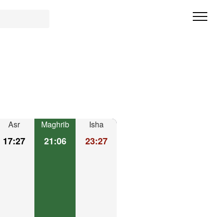
Asr
Maghrib
Isha
17:27
21:06
23:27