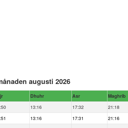
 månaden augusti 2026
jr
Dhuhr
Asr
Maghrib
:50
13:16
17:32
21:18
:51
13:16
17:31
21:16