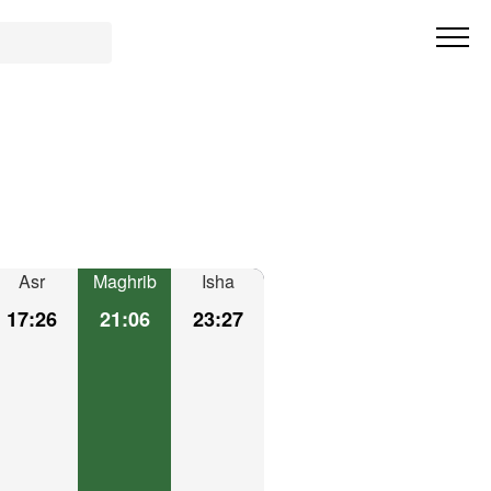
Asr
Maghrib
Isha
17:26
21:06
23:27