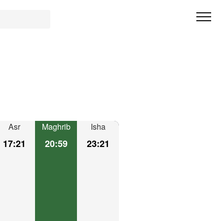
Asr
Maghrib
Isha
17:21
20:59
23:21