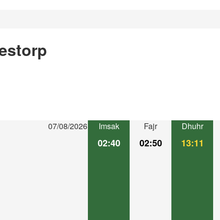
estorp
07/08/2026
Imsak
Fajr
Dhuhr
02:40
02:50
13:11