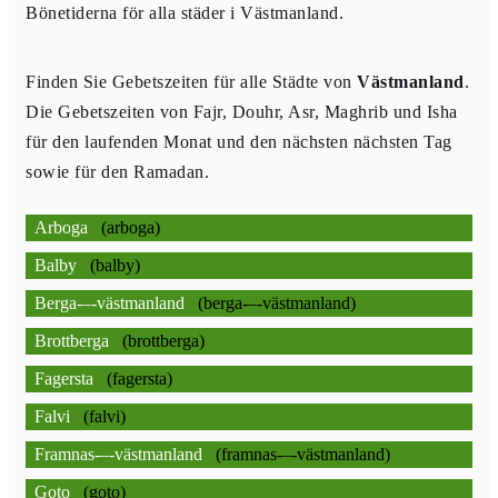
Bönetiderna för alla städer i Västmanland.
Finden Sie Gebetszeiten für alle Städte von
Västmanland
.
Die Gebetszeiten von Fajr, Douhr, Asr, Maghrib und Isha
für den laufenden Monat und den nächsten nächsten Tag
sowie für den Ramadan.
Arboga
(arboga)
Balby
(balby)
Berga-–-västmanland
(berga-–-västmanland)
Brottberga
(brottberga)
Fagersta
(fagersta)
Falvi
(falvi)
Framnas-–-västmanland
(framnas-–-västmanland)
Goto
(goto)