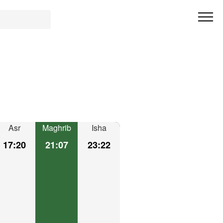
Asr
Maghrib
Isha
17:20
21:07
23:22