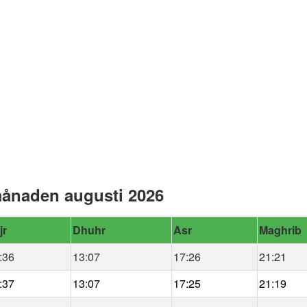
månaden augusti 2026
jr
Dhuhr
Asr
Maghrib
:36
13:07
17:26
21:21
:37
13:07
17:25
21:19