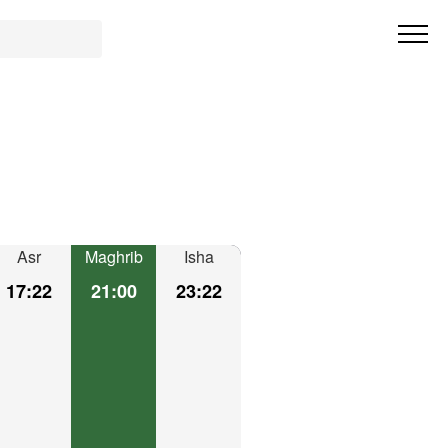
Asr
Maghrib
Isha
17:22
21:00
23:22