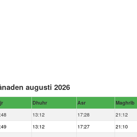
ånaden augusti 2026
jr
Dhuhr
Asr
Maghrib
:48
13:12
17:28
21:12
:49
13:12
17:27
21:10