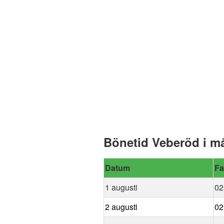
Bönetid Veberöd i m
Datum
Fa
1 augusti
02
2 augusti
02